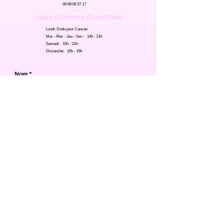
06 68 06 57 17
Jours et heures d'ouverture
Lundi:
Dodo pour Cancan
Mar - Mer - Jeu - Ven : 14h - 21h
Samedi: 10h - 21h
Dimanche: 10h - 19h
Nom
E-mail
Téléphone
Objet
Message
Envoyer