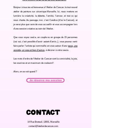
Bonjour à tous.tes et bienvenue à l'Atelier de Cancan, le tout nouvel
atelier de peinture sur céramique Marseille. Ici, nous mettons en
lumière la créativité, la détente, l'amitié, l'amour, et tout ce qui
nous chante. Au passage, moi, c'est Candice (d'où le Cancan), et
je serai plus que ravie de vous accueillir et vous accompagner lors
d'une session créative au sein de l'Atelier.
Que vous soyez seul.e, en couple ou en groupe de 15 personnes
(oui oui, c'est possible d'avoir autant d'amis..), vous pouvez venir
faire parler l'artiste qui sommeille en vous autour d'une t
asse, une
assiette, un vase et bien d'autres,
à décorer à votre sauce.
Les mots d'ordre de l'Atelier de Cancan sont la convivialité, la joie,
les sourires et un maximum de couleurs!!
Alors, on se voit quand ?
Je réserve ma session
Contact
14 Rue Breteuil, 13001, Marseille
contact@latelierdecancan.com